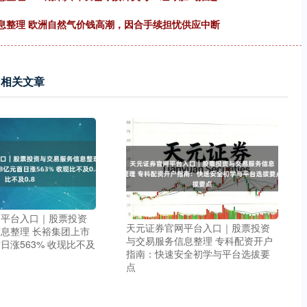
息整理 欧洲自然气价钱高潮，因合手续担忧供应中断
相关文章
网平台入口｜股票投资
天元证券官网平台入口｜股票投资
息整理 长裕集团上市
与交易服务信息整理 专科配资开户
首日涨563% 收现比不及
指南：快速安全初学与平台选拔要
点