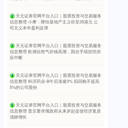
​天元证券官网平台入口｜股票投资与交易服务
2
信息整理 小摩：降恒基地产主义价至35港元 公
司主义本年盈利反弹
上证综指
3870.27
-8.16
-0.21%
​天元证券官网平台入口｜股票投资与交易服务
3
信息整理 欧洲自然气价钱高潮，因合手续担忧供
应中断
​天元证券官网平台入口｜股票投资与交易服务
4
信息整理 科济药业-B午后涨逾3% 拟回购不提高
5%的公司股份
深证成指
13985.28
-158.93
-1.12%
​天元证券官网平台入口｜股票投资与交易服务
5
信息整理 普京要求俄政府从来岁起促使经济复原
清静增长