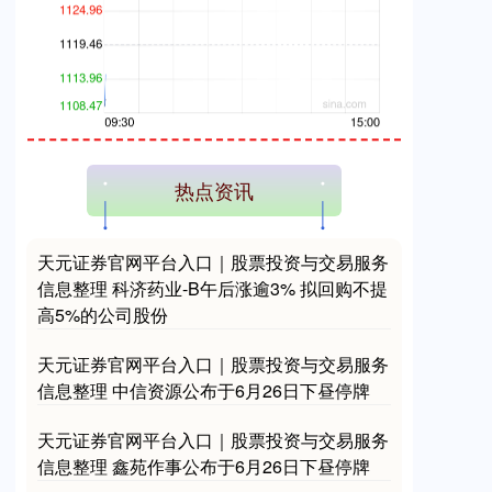
创业板指
3467.41
-67.74
-1.92%
热点资讯
天元证券官网平台入口｜股票投资与交易服务
信息整理 科济药业-B午后涨逾3% 拟回购不提
高5%的公司股份
天元证券官网平台入口｜股票投资与交易服务
基金指数
7226.72
-4.71
-0.07%
信息整理 中信资源公布于6月26日下昼停牌
天元证券官网平台入口｜股票投资与交易服务
信息整理 鑫苑作事公布于6月26日下昼停牌