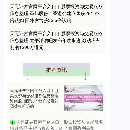
天元证券官网平台入口｜股票投资与交易服务
信息整理 圣邦股份：香港公建立售获251.73
倍认购 国外发售获23.5倍认购
国债指数
229.61
+0.02
+0.01%
天元证券官网平台入口｜股票投资与交易服务
信息整理 太平洋酒吧发布年度事迹 激动应占
利润1390万港元
推荐资讯
天元证券官网平台入口｜股
期指IC0
票投资与交易服务信息整理
7672.00
-59.00
-0.76%
河南股指配资：散户必看的
高效杠杆策略
​天元证券官网平台入口｜股票投资与交易服务
1
信息整理 中枢市集改善，MTN集团盈利高涨