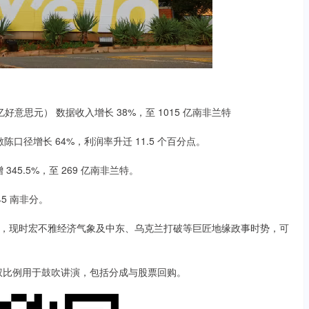
9 亿好意思元） 数据收入增长 38%，至 1015 亿南非兰特
径增长 64%，利润率升迁 11.5 个百分点。
45.5%，至 269 亿南非兰特。
5 南非分。
现时宏不雅经济气象及中东、乌克兰打破等巨匠地缘政事时势，可
股权比例用于鼓吹讲演，包括分成与股票回购。