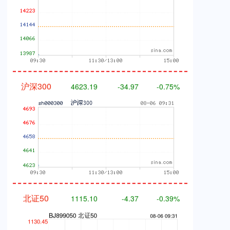
沪深300
4623.19
-34.97
-0.75%
北证50
1115.10
-4.37
-0.39%