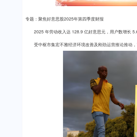
专题：聚焦好意思股2025年第四季度财报
2025 年劳动收入达 128.9 亿好意思元，用户数增长 5.6% 
受中枢市集宏不雅经济环境改善及刚劲运营推论推动，南