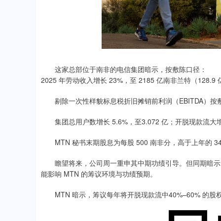
这家总部位于南非的电信集团暗示，按敷陈口径：
2025 年劳动收入增长 23%，至 2185 亿南非兰特（128.
剔除一次性样貌标息税折旧摊销前利润（EBITDA）按敷陈口
集团总用户数增长 5.6%，至3.072 亿；开脱现款流大增 3
MTN 秘书末期股息为每股 500 南非分，高于上年的 34
瞻望将来，公司周一重申其中期功绩引导。但同期暗示，
能影响 MTN 的筹议环境与功绩预期。
MTN 暗示，筹议每年将开脱现款流中40%–60% 的