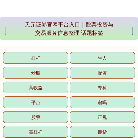
天元证券官网平台入口｜股票投资与
交易服务信息整理 话题标签
杠杆
生人
炒股
配资
高收益
专科
平台
谱吗
股票
正规
高杠杆
期货