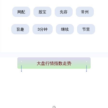
网配
股宝
先容
常州
旨趣
3分钟
继续
节里
大盘行情指数走势