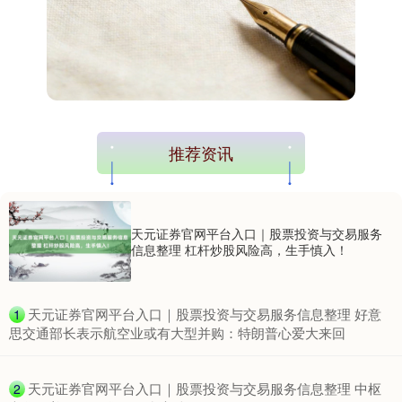
推荐资讯
天元证券官网平台入口｜股票投资与交易服务
信息整理 杠杆炒股风险高，生手慎入！
​天元证券官网平台入口｜股票投资与交易服务信息整理 好意
1
思交通部长表示航空业或有大型并购：特朗普心爱大来回
​天元证券官网平台入口｜股票投资与交易服务信息整理 中枢
2