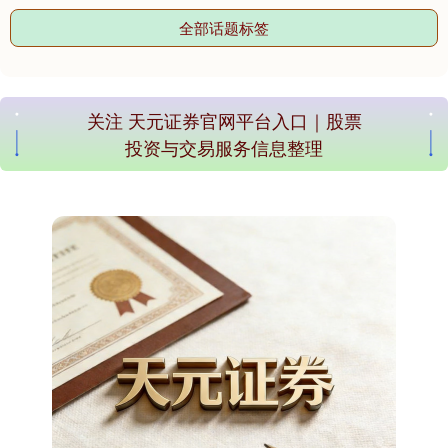
全部话题标签
关注 天元证券官网平台入口｜股票
投资与交易服务信息整理