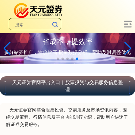
省成本，提效率
多分站齐推广，性价比高 批量数据分析，帮助及时调整优化
天元证券官网平台入口｜股票投资与交易服务信息整
理
天元证券官网整合股票投资、交易服务及市场资讯内容，围
绕交易流程、行情信息及平台功能进行介绍，帮助用户快速了
解证券交易服务。