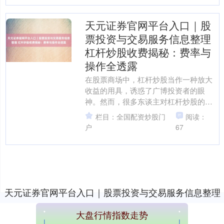
天元证券官网平台入口｜股
票投资与交易服务信息整理
杠杆炒股收费揭秘：费率与
操作全透露
在股票商场中，杠杆炒股当作一种放大
收益的用具，诱惑了广博投资者的眼
神。然而，很多东谈主对杠杆炒股的收
费形状和操作细节并不都备了解，以至
栏目：全国配资炒股门
阅读：
因为信息不合称而堕入高额资....
户
67
天元证券官网平台入口｜股票投资与交易服务信息整理
文章内容加载完成
大盘行情指数走势