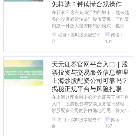
怎样选？钟读懂合规操作
在石家庄这座充满活力的城市，越来越
多的投资者运转讲理股市契机，而配资
四肢一种放大投资限制的模式，也插足
了东谈主们的视线。然则，如安在追求
栏目：实时股票配资平
阅读：
收益的同期确保资金安全，....
台
161
天元证券官网平台入口｜股
票投资与交易服务信息整理
上海炒股配资公司可靠吗？
揭秘正规平台与风险扎眼
在上海这座金融中心天元证券官网平台
入口｜股票投资与交易服务信息整理，
炒股配资公司的告白随地可见，答允“低
门槛、高杠杆、快速盈利”的迷惑让不少
栏目：实时股票配资平
阅读：
投资者心动。然则，这....
台
167