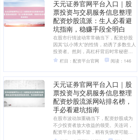
天元证券官网平台入口｜股
票投资与交易服务信息整理
配资炒股流派：生人必看避
坑指南，稳赚手段全明白
在股市行情波动常常确当下，配资炒股
因其“以小博大”的性情，劝诱了多数生人
投资者。然则，高杠杆背后时常秘密着
高风险，稍有失慎便可能血本无归。本
栏目：配资平台官网
阅读：146
文将为生人投资者提供....
天元证券官网平台入口｜股
票投资与交易服务信息整理
配资炒股流派网站排名榜，
手必看避坑指南
在股市波动加重确当下，配资炒股成为
不少投资者放大收益的领受。关连词，
配资平台良莠不皆，稍有失慎便可能堕
入“虚构盘”“卷款跑路”等罗网。为了匡助