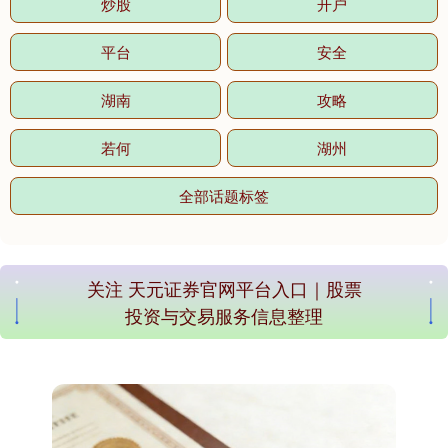
炒股
开户
平台
安全
湖南
攻略
若何
湖州
全部话题标签
关注 天元证券官网平台入口｜股票
投资与交易服务信息整理