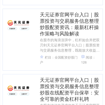
天元证券官网平台入口｜股
票投资与交易服务信息整理
炒股配资资讯：最新杠杆操
作策略与风险解读
在股市的海浪澎湃中，杠杆如合并把双
刃剑天元证券官网平台入口｜股票投资
与交易服务信息整理，既能放大收益，
也能加重风险。近期市集波动加重，杠
栏目：全国配资炒股门
阅读：
杆操作策略与风险管控再次....
户
126
天元证券官网平台入口｜股
票投资与交易服务信息整理
炒股在线配资平台保举：安
全可靠的资金杠杆礼聘