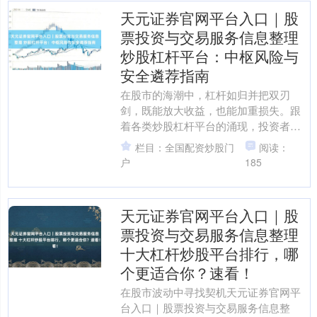
天元证券官网平台入口｜股
票投资与交易服务信息整理
炒股杠杆平台：中枢风险与
安全遴荐指南
在股市的海潮中，杠杆如归并把双刃
剑，既能放大收益，也能加重损失。跟
着各类炒股杠杆平台的涌现，投资者在
追赶高讲演的同期，更需浮现坚忍其中
栏目：全国配资炒股门
阅读：
枢风险，并掌持安全遴荐的步....
户
185
天元证券官网平台入口｜股
票投资与交易服务信息整理
十大杠杆炒股平台排行，哪
个更适合你？速看！
在股市波动中寻找契机天元证券官网平
台入口｜股票投资与交易服务信息整