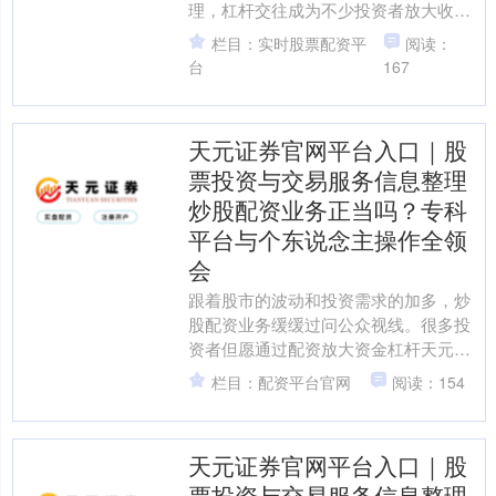
理，杠杆交往成为不少投资者放大收益
的器具。干系词，高收益跟随高风险，
栏目：实时股票配资平
阅读：
礼聘一个合适的杠杆平台至关....
台
167
天元证券官网平台入口｜股
票投资与交易服务信息整理
炒股配资业务正当吗？专科
平台与个东说念主操作全领
会
跟着股市的波动和投资需求的加多，炒
股配资业务缓缓过问公众视线。很多投
资者但愿通过配资放大资金杠杆天元证
券官网平台入口｜股票投资与交易服务
栏目：配资平台官网
阅读：154
信息整理，获取更高收益，....
天元证券官网平台入口｜股
票投资与交易服务信息整理